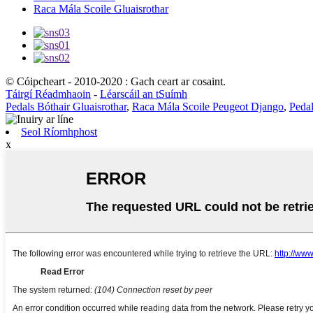
Raca Mála Scoile Gluaisrothar
© Cóipcheart - 2010-2020 : Gach ceart ar cosaint.
Táirgí Réadmhaoin
-
Léarscáil an tSuímh
Pedals Bóthair Gluaisrothar
,
Raca Mála Scoile Peugeot Django
,
Pedal
Seol Ríomhphost
x