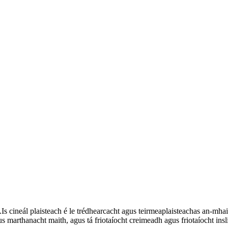
.Is cineál plaisteach é le trédhearcacht agus teirmeaplaisteachas an-
s marthanacht maith, agus tá friotaíocht creimeadh agus friotaíocht insli