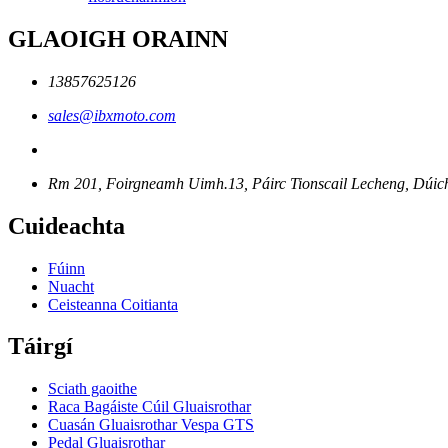
GLAOIGH ORAINN
13857625126
sales@ibxmoto.com
Rm 201, Foirgneamh Uimh.13, Páirc Tionscail Lecheng, Dúich
Cuideachta
Fúinn
Nuacht
Ceisteanna Coitianta
Táirgí
Sciath gaoithe
Raca Bagáiste Cúil Gluaisrothar
Cuasán Gluaisrothar Vespa GTS
Pedal Gluaisrothar