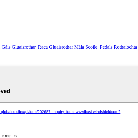
 Gáis Gluaisrothar
,
Raca Gluaisrothar Mála Scoile
,
Pedals Rothaíochta 