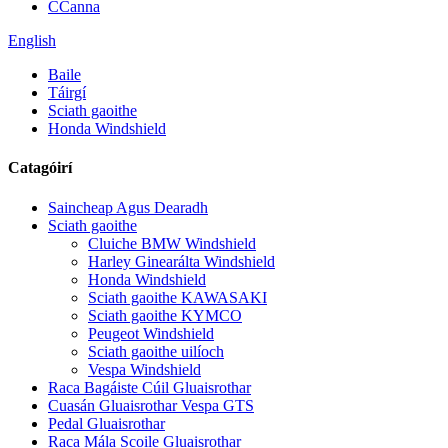
CCanna
English
Baile
Táirgí
Sciath gaoithe
Honda Windshield
Catagóirí
Saincheap Agus Dearadh
Sciath gaoithe
Cluiche BMW Windshield
Harley Ginearálta Windshield
Honda Windshield
Sciath gaoithe KAWASAKI
Sciath gaoithe KYMCO
Peugeot Windshield
Sciath gaoithe uilíoch
Vespa Windshield
Raca Bagáiste Cúil Gluaisrothar
Cuasán Gluaisrothar Vespa GTS
Pedal Gluaisrothar
Raca Mála Scoile Gluaisrothar