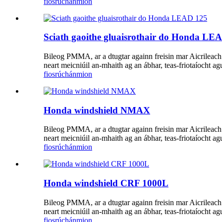
fiosrúchán
mion
Sciath gaoithe gluaisrothair do Honda LE
Bileog PMMA, ar a dtugtar againn freisin mar Aicrileach
neart meicniúil an-mhaith ag an ábhar, teas-friotaíocht agu
fiosrúchán
mion
Honda windshield NMAX
Bileog PMMA, ar a dtugtar againn freisin mar Aicrileach
neart meicniúil an-mhaith ag an ábhar, teas-friotaíocht agu
fiosrúchán
mion
Honda windshield CRF 1000L
Bileog PMMA, ar a dtugtar againn freisin mar Aicrileach
neart meicniúil an-mhaith ag an ábhar, teas-friotaíocht agu
fiosrúchán
mion