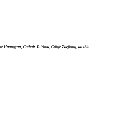
e Huangyan, Cathair Taizhou, Cúige Zhejiang, an tSín