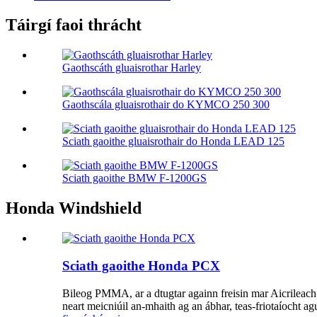
Táirgí faoi thrácht
Gaothscáth gluaisrothar Harley
Gaothscála gluaisrothair do KYMCO 250 300
Sciath gaoithe gluaisrothair do Honda LEAD 125
Sciath gaoithe BMW F-1200GS
Honda Windshield
Sciath gaoithe Honda PCX
Bileog PMMA, ar a dtugtar againn freisin mar Aicrileach
neart meicniúil an-mhaith ag an ábhar, teas-friotaíocht agu