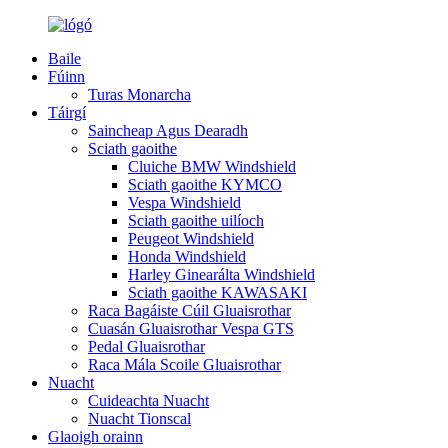
Baile
Fúinn
Turas Monarcha
Táirgí
Saincheap Agus Dearadh
Sciath gaoithe
Cluiche BMW Windshield
Sciath gaoithe KYMCO
Vespa Windshield
Sciath gaoithe uilíoch
Peugeot Windshield
Honda Windshield
Harley Ginearálta Windshield
Sciath gaoithe KAWASAKI
Raca Bagáiste Cúil Gluaisrothar
Cuasán Gluaisrothar Vespa GTS
Pedal Gluaisrothar
Raca Mála Scoile Gluaisrothar
Nuacht
Cuideachta Nuacht
Nuacht Tionscal
Glaoigh orainn