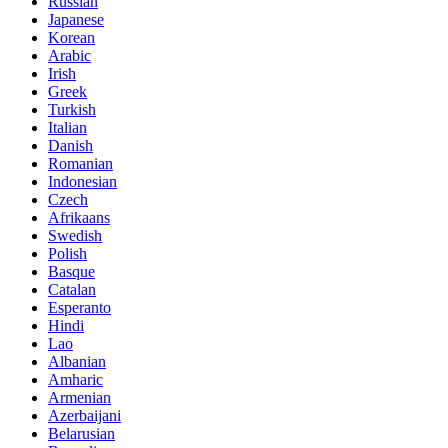
Russian
Japanese
Korean
Arabic
Irish
Greek
Turkish
Italian
Danish
Romanian
Indonesian
Czech
Afrikaans
Swedish
Polish
Basque
Catalan
Esperanto
Hindi
Lao
Albanian
Amharic
Armenian
Azerbaijani
Belarusian