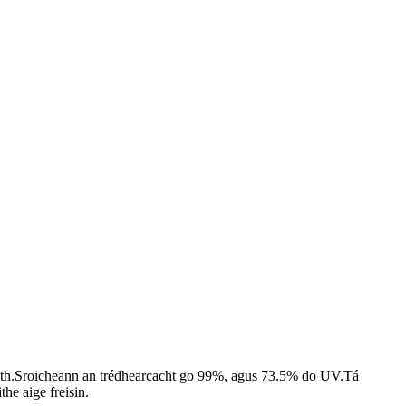
mhaith.Sroicheann an trédhearcacht go 99%, agus 73.5% do UV.Tá
the aige freisin.